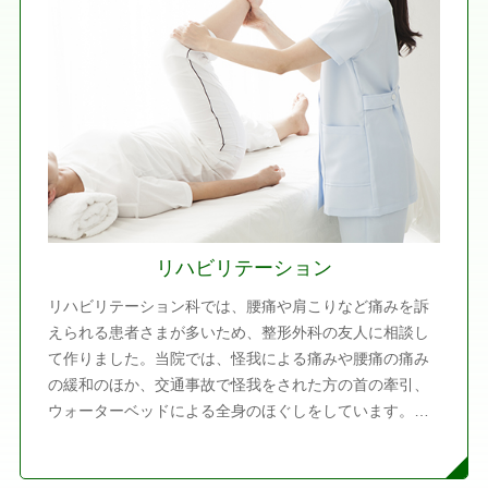
また、数は少ないですが、当院では意識障がいのある患
者さまが担ぎ込まれることもございます。意識障がいが
起こっている場合、その原因が何なのか確かめて治療を
することが大切です。当院では、意識障がいに対応でき
る機器や薬剤を揃えています。
リハビリテーション
リハビリテーション科では、腰痛や肩こりなど痛みを訴
えられる患者さまが多いため、整形外科の友人に相談し
て作りました。当院では、怪我による痛みや腰痛の痛み
の緩和のほか、交通事故で怪我をされた方の首の牽引、
ウォーターベッドによる全身のほぐしをしています。ま
た、さまざまな痛みを取る目的で、筋肉の緊張をほぐす
ため、低周波をあてることもあります。あちらこちら痛