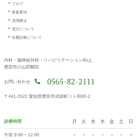
ブログ
募集要項
湿潤療法
漢方について
自費診療について
内科・脳神経外科・リハビリテーション科は、
豊田市の山田醫院
0565-82-2111
お問い合わせ
〒441-2522 愛知県豊田市武節町ソト田80-2
診療時間
月
火
水
木
金
土
日
午前 9:00 − 12:00
○
○
○
○
○
○
×