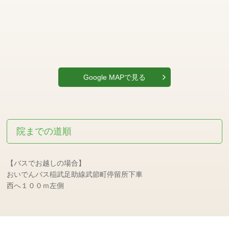
Google MAPで見る
院までの道順
【バスでお越しの場合】
おいでんバス稲武足助線武節町停留所下車
西へ１００ｍ左側