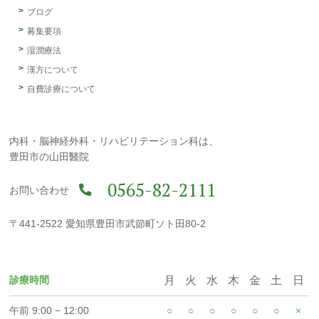
ブログ
募集要項
湿潤療法
漢方について
自費診療について
内科・脳神経外科・リハビリテーション科は、
豊田市の山田醫院
0565-82-2111
お問い合わせ
〒441-2522 愛知県豊田市武節町ソト田80-2
診療時間
月
火
水
木
金
土
日
午前 9:00 − 12:00
○
○
○
○
○
○
×