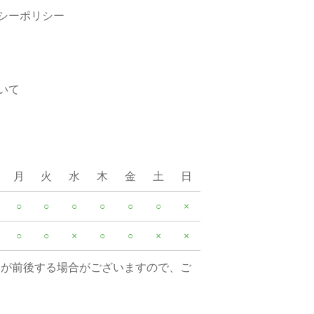
シーポリシー
いて
月
火
水
木
金
土
日
○
○
○
○
○
○
×
○
○
×
○
○
×
×
間が前後する場合がございますので、ご