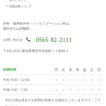
自費診療について
内科・脳神経外科・リハビリテーション科は、
豊田市の山田醫院
0565-82-2111
お問い合わせ
〒441-2522 愛知県豊田市武節町ソト田80-2
診療時間
月
火
水
木
金
土
日
午前 9:00 − 12:00
○
○
○
○
○
○
×
午後 4:00 − 7:00
○
○
×
○
○
×
×
当日の混み具合でお時間が前後する場合がございますので、ご了